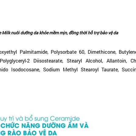
e Milk nuôi dưỡng da khỏe mềm mịn, đồng thời hỗ trợ bảo vệ da
oxyethyl Palmitamide, Polysorbate 60, Dimethicone, Butylene
olyglyceryl-2 Diisostearate, Stearyl Alcohol, Allantoin, Ch
mido Isodocosane, Sodium Methyl Stearoyl Taurate, Succin