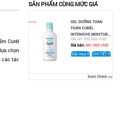
SẢN PHẨM CÙNG MỨC GIÁ
GEL DƯỠNG TOÀN
THÂN CURÉL
INTENSIVE MOISTURE
Giá NY: 500.000 VND
ẩm Curél
CARE GEL-LOTION
Giá bán:
441.000 VND
 lựa chọn
Đặt mua
CHI TIẾT
c các tác
Xem thêm >>