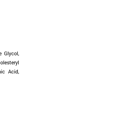
 Glycol,
olesteryl
ic Acid,