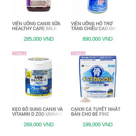
PAENNA
SHINA'S
NATURE REPUBLIC
VIÊN UỐNG CANXI SỮA
VIÊN UỐNG HỖ TRỢ
HEALTHY CARE MILK
TĂNG CHIỀU CAO GH
MEISHOKU
CALCIUM CỦA ÚC (60
CREATION EX+ (270
SKIN AQUA
VIÊN)
VIÊN)
285,000 VND
890,000 VND
HATOMUGI
J'WHITE
BOTANICAL
DETCLEAR
ARRAHAN
AHC
TERAMYD
MOMOTANI
MELANO CC
KẸO BỔ SUNG CANXI VÀ
CANXI CÁ TUYẾT NHẬT
AQUA LABEL
VITAMIN D ZOO UNIMAT
BẢN CHO BÉ FINE
RIKEN CHO BÉ
JAPAN KIDS CALCIUM
9WISH
269,000 VND
199,000 VND
SOME BY MI