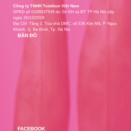
DHC
Công ty TNHH Tomibun Việt Nam
Yuwa
GPKD số 0109037939 do Sở KH và ĐT TP Hà Nội cấp
Nature's Bounty
ngày 25/12/2019
Pharmekal
Địa Chỉ: Tầng 1, Tòa nhà DMC, số 535 Kim Mã, P. Ngọc
Khánh, Q. Ba Đình, Tp. Hà Nội
Ottopin
BẢN ĐỒ
Zeria
Santen
Soft99
Eyebon
KOWA
Sea
SENJU
Yamamoto Kanpo
YUMMY
HealthAid
Unimat Riken
Pigeon
Mama Ramune
FACEBOOK