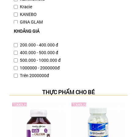
Kracie
KANEBO
GINA GLAM
VACOSI
KHOẢNG GIÁ
SIMPLE
BIFESTA
200.000 - 400.000 đ
CALLIDERM
400.000 - 500.000 đ
SANTA MARCHE
500.000 - 1000.000 đ
LACHESCA
1000000 - 2000000đ
NIVEA
Trên 2000000đ
BOTANICAL MARCHE
AYAMI
THỰC PHẨM CHO BÉ
BIORE
EVOLUDERM
OBAGI
COSRX
NAKED
KURAMOTOBIJIN