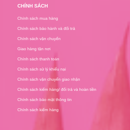
Pasode
CHÍNH SÁCH
ORIHIRO
Golden Health
Chính sách mua hàng
Kobayashi
Chính sách bảo hành và đổi trả
Blackmores
Healthy Care
Chính sách vận chuyển
Transino
Giao hàng tận nơi
Minami
Matsukiyo
Chính sách thanh toán
Noguchi
Chính sách sử lý khiếu nại
ITOH
Chính sách vận chuyển giao nhận
NDYUnited
Pillbox
Chính sách kiểm hàng/ đổi trả và hoàn tiền
DIC LIFETEC
Chính sách bảo mật thông tin
Japan Algae
Fujina
Chính sách kiểm hàng
Mayado
Hisamitsu