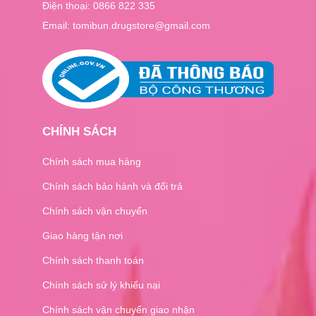
SVR
Điện thoại:
0866 822 335
GARNIER
Email: tomibun.drugstore@gmail.com
BIODERMA
HASI
RE'AU
UNLABEL
CUREL
HADA LABO
CHÍNH SÁCH
ROHTO
LAROCHE POSAY
Chính sách mua hàng
VICHY
Chính sách bảo hành và đổi trả
82X
Chính sách vận chuyển
Hebora
Dr.Select
Giao hàng tận nơi
Fine Japan
Chính sách thanh toán
Hanamai
Bio Cell
Chính sách sử lý khiếu nại
Japan Gals
Chính sách vận chuyển giao nhận