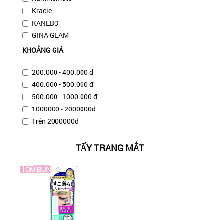
Kracie
KANEBO
GINA GLAM
VACOSI
KHOẢNG GIÁ
SIMPLE
BIFESTA
200.000 - 400.000 đ
CALLIDERM
400.000 - 500.000 đ
SANTA MARCHE
500.000 - 1000.000 đ
LACHESCA
1000000 - 2000000đ
NIVEA
Trên 2000000đ
BOTANICAL MARCHE
AYAMI
TẨY TRANG MẮT
BIORE
EVOLUDERM
OBAGI
COSRX
NAKED
KURAMOTOBIJIN