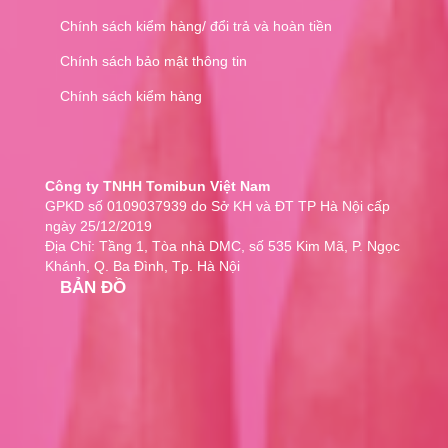
Pasode
Chính sách kiểm hàng/ đổi trả và hoàn tiền
ORIHIRO
Golden Health
Chính sách bảo mật thông tin
Kobayashi
Chính sách kiểm hàng
Blackmores
Healthy Care
Transino
Minami
Công ty TNHH Tomibun Việt Nam
Matsukiyo
GPKD số 0109037939 do Sở KH và ĐT TP Hà Nội cấp
ngày 25/12/2019
Noguchi
Địa Chỉ: Tầng 1, Tòa nhà DMC, số 535 Kim Mã, P. Ngọc
ITOH
Khánh, Q. Ba Đình, Tp. Hà Nội
NDYUnited
BẢN ĐỒ
Pillbox
DIC LIFETEC
Japan Algae
Fujina
Mayado
Hisamitsu