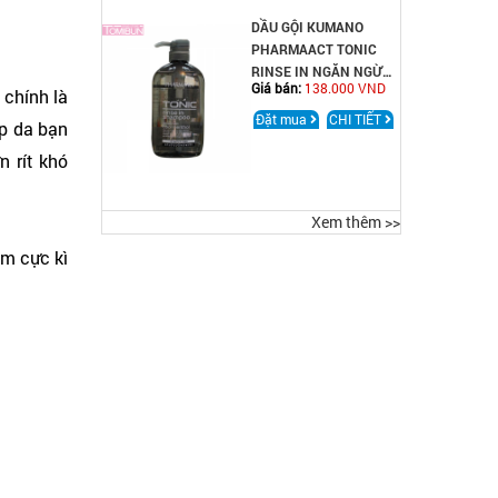
DẦU GỘI KUMANO
PHARMAACT TONIC
RINSE IN NGĂN NGỪA
Giá bán:
138.000 VND
 chính là
GÀU DÀNH CHO NAM
600ML
Đặt mua
CHI TIẾT
úp da bạn
 rít khó
Xem thêm >>
ẩm cực kì