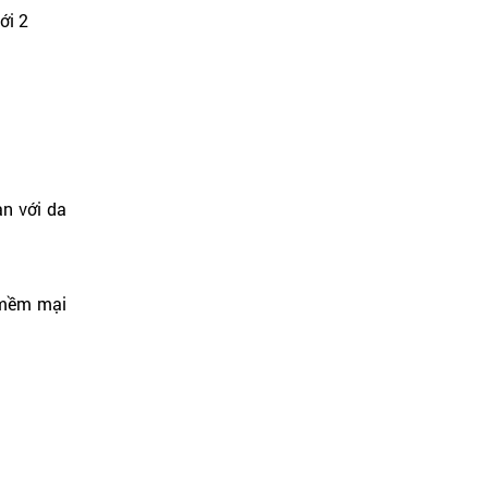
ới 2
àn với da
a mềm mại