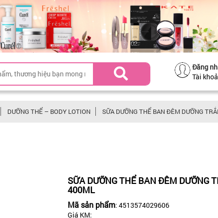
Đăng nh
Tài kho
DƯỠNG THỂ – BODY LOTION
SỮA DƯỠNG THỂ BAN ĐÊM DƯỠNG TRẮ
SỮA DƯỠNG THỂ BAN ĐÊM DƯỠNG T
400ML
Mã sản phẩm
: 4513574029606
Giá KM: