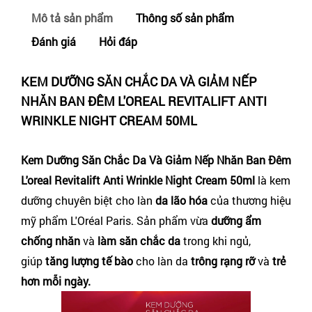
Mô tả sản phẩm
Thông số sản phẩm
Đánh giá
Hỏi đáp
KEM DƯỠNG SĂN CHẮC DA VÀ GIẢM NẾP
NHĂN BAN ĐÊM L'OREAL REVITALIFT ANTI
WRINKLE NIGHT CREAM 50ML
Kem Dưỡng Săn Chắc Da Và Giảm Nếp Nhăn Ban Đêm
L'oreal Revitalift Anti Wrinkle Night Cream 50ml
là kem
dưỡng chuyên biệt cho làn
da lão hóa
của thương hiệu
mỹ phẩm L'Oréal Paris. Sản phẩm
vừa
dưỡng ẩm
chống nhăn
và
làm săn chắc da
trong khi ngủ,
giúp
tăng lượng tế bào
cho làn da
trông rạng rỡ
và
trẻ
hơn mỗi ngày.