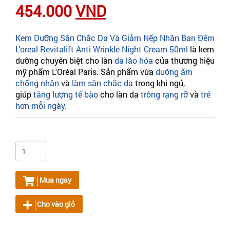
454.000
VND
Kem Dưỡng Săn Chắc Da Và Giảm Nếp Nhăn Ban Đêm
L'oreal Revitalift Anti Wrinkle Night Cream 50ml
là kem
dưỡng chuyên biệt cho làn
da lão hóa
của thương hiệu
mỹ phẩm L'Oréal Paris. Sản phẩm
vừa
dưỡng ẩm
chống nhăn
và
làm săn chắc da
trong khi ngủ,
giúp
tăng lượng tế bào
cho làn da
trông rạng rỡ
và
trẻ
hơn mỗi ngày.
Mua ngay
Cho vào giỏ