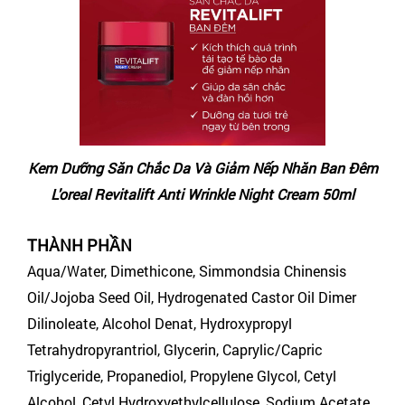
Kem Dưỡng Săn Chắc Da Và Giảm Nếp Nhăn Ban Đêm
L'oreal Revitalift Anti Wrinkle Night Cream 50ml
THÀNH PHẦN
Aqua/Water, Dimethicone, Simmondsia Chinensis
Oil/Jojoba Seed Oil, Hydrogenated Castor Oil Dimer
Dilinoleate, Alcohol Denat, Hydroxypropyl
Tetrahydropyrantriol, Glycerin, Caprylic/Capric
Triglyceride, Propanediol, Propylene Glycol, Cetyl
Alcohol, Cetyl Hydroxyethylcellulose, Sodium Acetate,