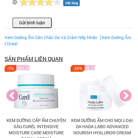
Hài lòng
Gửi bình luận
Kem Dưỡng Ẩm Săn Chắc Da Và Giảm Nếp Nhăn
Kem Dưỡng Ẩm
L'Oreal
SẢN PHẨM LIÊN QUAN
-3%
-26%
M
KEM DƯỠNG CẤP ẨM CHUYÊN
KEM DƯỠNG ẨM CHO MỌI LOẠI
SÂU CURÉL INTENSIVE
DA HADA LABO ADVANCED
MOISTURE CARE MOISTURE
NOURISH HYALURON CREAM