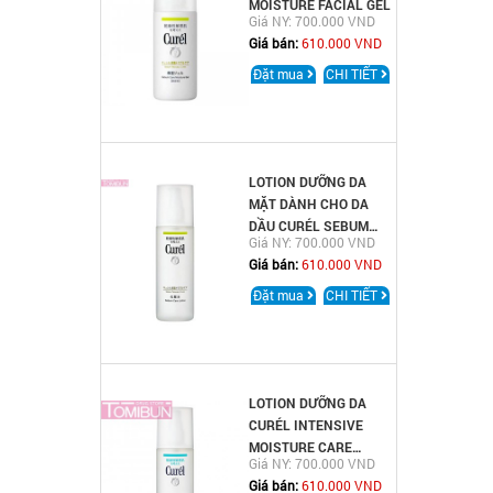
MOISTURE FACIAL GEL
Giá NY: 700.000 VND
Giá bán:
610.000 VND
Đặt mua
CHI TIẾT
LOTION DƯỠNG DA
MẶT DÀNH CHO DA
DẦU CURÉL SEBUM
Giá NY: 700.000 VND
TROUBLE CARE LOTION
Giá bán:
610.000 VND
Đặt mua
CHI TIẾT
LOTION DƯỠNG DA
CURÉL INTENSIVE
MOISTURE CARE
Giá NY: 700.000 VND
FACIAL LOTION
Giá bán:
610.000 VND
ENRICH CẤP ẨM