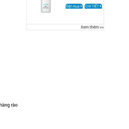
CHUYÊN SÂU
Đặt mua
CHI TIẾT
Xem thêm >>
hàng rào