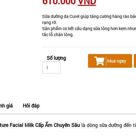
610.000
VND
Sữa dưỡng da Curel giúp tăng cường hàng rào bả
rạng rỡ.
Sản phẩm có kết cấu dạng sữa lỏng hơn kem nhưn
tắc lỗ chân lông.
Số lượng
Mua ngay
nh giá
Hỏi đáp
sture Facial Milk Cấp Ẩm Chuyên Sâu
là dòng sữa dưỡng đến t