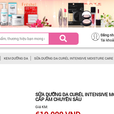
Đăng nh
Tài kho
KEM DƯỠNG DA
SỮA DƯỠNG DA CURÉL INTENSIVE MOISTURE CARE 
SỮA DƯỠNG DA CURÉL INTENSIVE M
CẤP ẨM CHUYÊN SÂU
Giá KM: