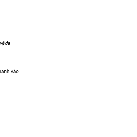
vệ da
hanh vào