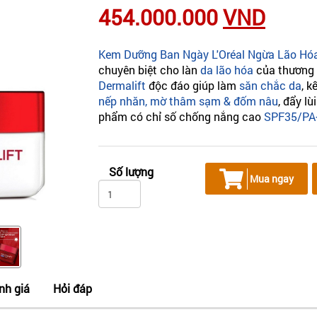
454.000.000
VND
Kem Dưỡng Ban Ngày L'Oréal Ngừa Lão Hóa
chuyên biệt cho làn
da lão hóa
của thương 
Dermalift
độc đáo giúp làm
săn chắc da
, 
nếp nhăn, mờ thâm sạm & đốm nâu
, đẩy l
phẩm có chỉ số chống nắng cao
SPF35/P
Số lượng
Mua ngay
nh giá
Hỏi đáp