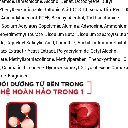
cinamide, Dimethicone, Alcohol Denat, Octocrylene, Butyl
Phenylbenzimidazole Sulfonic Acid, C13-14 Isoparaffin, Peg-10
, Arachidyl Alcohol, PTFE, Behenyl Alcohol, Triethanolamine,
de, Sodium Acrylates Copolymer, Alumina, Adenosine, Ammonium
oyldimethyl Taurate, Disodium Edta, Disodium Stearoyl Gluta
de, Capryloyl Salicylic Acid, Laureth-7, Acetyl Trifluoromethylph
Faex Extract / Yeast Extract, Polyacrylamide, Cetyl Alcohol,
ate, Methylisothiazolinone, Methylparaben, Phenoxyethanol, C
ne, Coumarin, Limonene, Hydroxyisohexyl, 3-Cyclohexene Carbox
um / Fragrance.