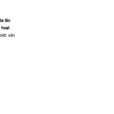
da lão
g
hoạt
biệt, sản