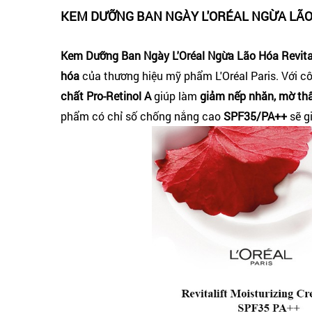
KEM DƯỠNG BAN NGÀY L'ORÉAL NGỪA LÃO 
Kem Dưỡng Ban Ngày L'Oréal Ngừa Lão Hóa Revita
hóa
của thương hiệu mỹ phẩm L'Oréal Paris. Với 
chất Pro-Retinol A
giúp làm
giảm nếp nhăn, mờ t
phẩm có chỉ số chống nắng cao
SPF35/PA++
sẽ g