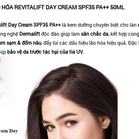
HÓA REVITALIFT DAY CREAM SPF35 PA++ 50ML
lift Day Cream SPF35 PA++
là kem dưỡng chuyên biệt cho làn
công nghệ
Dermalift
độc đáo giúp làm
săn chắc da
, kết hợp cùn
hâm sạm & đốm nâu
, đẩy lùi các dấu hiệu lão hóa hiệu quả. Đặc 
iúp
bảo vệ da trước tác hại của tia UV.