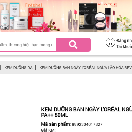
Đăng nh
Tài kho
KEM DƯỠNG DA
KEM DƯỠNG BAN NGÀY L'ORÉAL NGỪA LÃO HÓA REVI
KEM DƯỠNG BAN NGÀY L'ORÉAL NGỪ
PA++ 50ML
Mã sản phẩm
: 8992304017827
Giá KM: