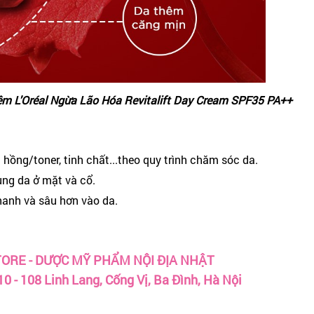
m L'Oréal Ngừa Lão Hóa Revitalift Day Cream SPF35 PA++
ồng/toner, tinh chất...theo quy trình chăm sóc da.
ùng da ở mặt và cổ.
anh và sâu hơn vào da.
ORE - DƯỢC MỸ PHẨM NỘI ĐỊA NHẬT
110 - 108 Linh Lang, Cống Vị, Ba Đình, Hà Nội