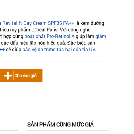
 Revitalift Day Cream SPF35 PA++
là kem dưỡng
hiệu mỹ phẩm L'Oréal Paris. Với công nghệ
kết hợp cùng
hoạt chất Pro-Retinol A
giúp làm
giảm
ùi các dấu hiệu lão hóa hiệu quả. Đặc biệt, sản
A++
sẽ giúp
bảo vệ da trước tác hại của tia UV.
Cho vào giỏ
SẢN PHẨM CÙNG MỨC GIÁ