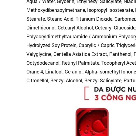
Aqua / Water, Glycerin, Ethylhexyl Salicylate, Nia
Methoxydibenzoylmethane, Isopropyl Isostearate, 
Stearate, Stearic Acid, Titanium Dioxide, Carbomer
Dimethiconol, Cetearyl Alcohol, Cetearyl Glucosi
Polyacryldimethyltauramide / Ammonium Polyacryl
Hydrolyzed Soy Protein, Caprylic / Capric Triglyceri
Valyglycine, Centella Asiatica Extract, Panthenol, 
Octydodecanol, Retinyl Palmitate, Tocopheryl Acet
Orane 4, Linalool, Geraniol, Alpha-Isomethyl Iono
Citronellol, Benzyl Alcohol, Benzyl Salicylate, Parf