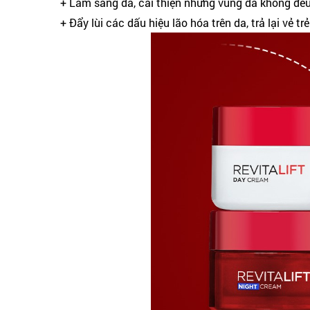
+ Làm sáng da, cải thiện những vùng da không đề
+ Đẩy lùi các dấu hiệu lão hóa trên da, trả lại vẻ t