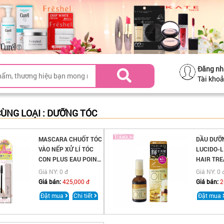
Đăng nh
Tài kho
ÙNG LOẠI : DƯỠNG TÓC
MASCARA CHUỐT TÓC
DẦU DƯỠ
VÀO NẾP XỬ LÍ TÓC
LUCIDO-
CON PLUS EAU POINT
HAIR TRE
KEEP MÀU HỒNG
RICH MOI
Giá NY: 0 đ
Giá NY: 0 
Giá bán:
425,000 đ
Giá bán:
2
Đặt mua
Chi tiết
Đặt mua