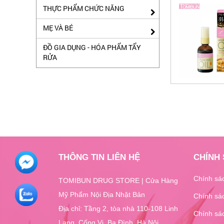
THỰC PHẨM CHỨC NĂNG
MẸ VÀ BÉ
ĐỒ GIA DỤNG - HÓA PHẨM TẨY
RỬA
THÔNG TIN LIÊN HỆ
CHÍNH
Chính sá
TOMIBUN DRUG STORE | Cửa Hàng
Mỹ Phẩm Nội Địa Nhật Bản
Chính sác
Địa chỉ: Tầng 2, tòa nhà 110-108 Linh
Chính sá
Lang, Cống Vị, Ba Đình, Hà Nội