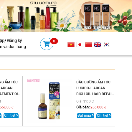
ập
/
Đăng ký
0
ản và đơn hàng
NG ẨM TÓC
DẦU DƯỠNG ẨM TÓC
L ARGAN
LUCIDO-L ARGAN
ATMENT OIL
RICH OIL HAIR REPAIR
STURE 60ML
TREATMENT 60ML
đ
Giá NY: 0 đ
65,000 đ
Giá bán:
265,000 đ
Chi tiết
Đặt mua
Chi tiết