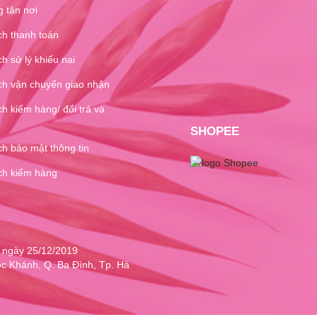
 tận nơi
ch thanh toán
h sử lý khiếu nại
ch vận chuyển giao nhận
h kiểm hàng/ đổi trả và
SHOPEE
h bảo mật thông tin
ch kiểm hàng
 ngày 25/12/2019
c Khánh, Q. Ba Đình, Tp. Hà