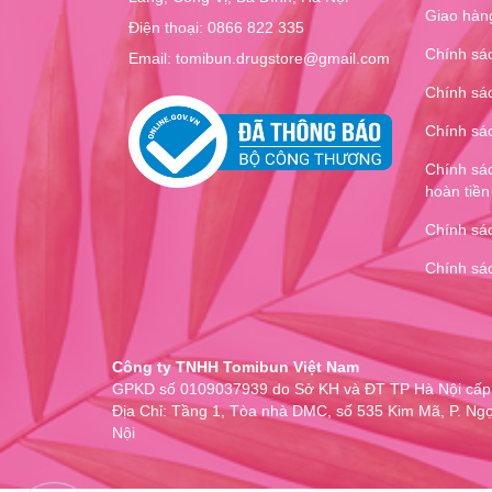
Giao hàng
Điện thoại:
0866 822 335
Chính sá
Email: tomibun.drugstore@gmail.com
Chính sác
Chính sá
Chính sác
hoàn tiền
Chính sác
Chính sá
Công ty TNHH Tomibun Việt Nam
GPKD số 0109037939 do Sở KH và ĐT TP Hà Nội cấp
Địa Chỉ: Tầng 1, Tòa nhà DMC, số 535 Kim Mã, P. Ngọ
Nội