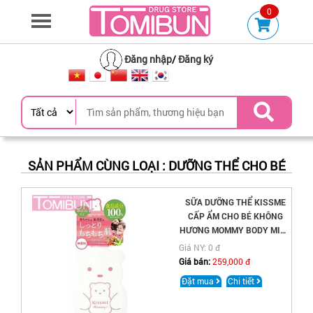
0
Đăng nhập
/
Đăng ký
SẢN PHẨM CÙNG LOẠI : DƯỠNG THỂ CHO BÉ
SỮA DƯỠNG THỂ KISSME
CẤP ẨM CHO BÉ KHÔNG
HƯƠNG MOMMY BODY MILK
S 200G
Giá NY: 0 đ
Giá bán:
259,000 đ
Đặt mua
Chi tiết