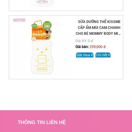
SỮA DƯỠNG THỂ KISSME
CẤP ẨM MÙI CAM CHANH
CHO BÉ MOMMY BODY MILK
C 200G
Giá NY: 0 đ
Giá bán:
259,000 đ
Đặt mua
Chi tiết
THÔNG TIN LIÊN HỆ