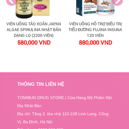
VIÊN UỐNG TẢO XOẮN JAPAN
VIÊN UỐNG HỖ TRỢ ĐIỀU TRỊ
ALGAE SPIRULINA NHẬT BẢN
TIỂU ĐƯỜNG FUJINA INSUNA
DẠNG LỌ (2200 VIÊN)
120 VIÊN
580,000 VND
880,000 VND
THÔNG TIN LIÊN HỆ
TOMIBUN DRUG STORE | Cửa Hàng Mỹ Phẩm Nội
Địa Nhật Bản
Địa chỉ: Tầng 2, tòa nhà 110-108 Linh Lang, Cống
Vị, Ba Đình, Hà Nội