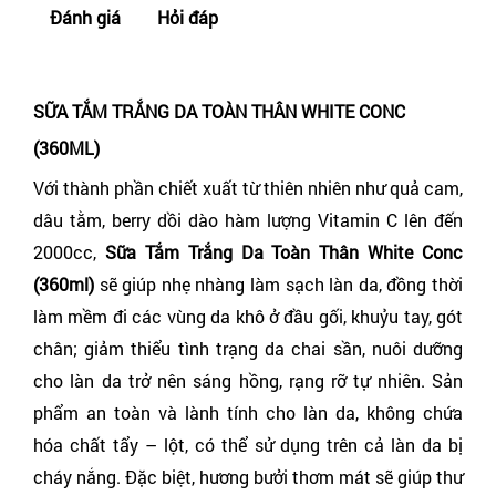
Đánh giá
Hỏi đáp
SỮA TẮM TRẮNG DA TOÀN THÂN WHITE CONC
(360ML)
Với thành phần chiết xuất từ thiên nhiên như quả cam,
dâu tằm, berry dồi dào hàm lượng Vitamin C lên đến
2000cc,
Sữa Tắm Trắng Da Toàn Thân White Conc
(360ml)
sẽ giúp nhẹ nhàng làm sạch làn da, đồng thời
làm mềm đi các vùng da khô ở đầu gối, khuỷu tay, gót
chân; giảm thiểu tình trạng da chai sần, nuôi dưỡng
cho làn da trở nên sáng hồng, rạng rỡ tự nhiên. Sản
phẩm an toàn và lành tính cho làn da, không chứa
hóa chất tẩy – lột, có thể sử dụng trên cả làn da bị
cháy nắng. Đặc biệt, hương bưởi thơm mát sẽ giúp thư