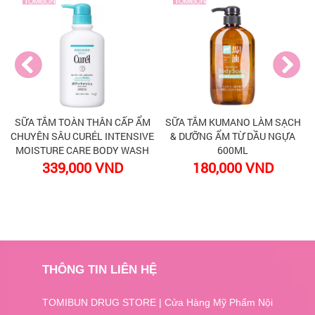
SỮA TẮM TOÀN THÂN CẤP ẨM
SỮA TẮM KUMANO LÀM SẠCH
CHUYÊN SÂU CURÉL INTENSIVE
& DƯỠNG ẨM TỪ DẦU NGỰA
MOISTURE CARE BODY WASH
600ML
339,000 VND
180,000 VND
THÔNG TIN LIÊN HỆ
TOMIBUN DRUG STORE | Cửa Hàng Mỹ Phẩm Nội