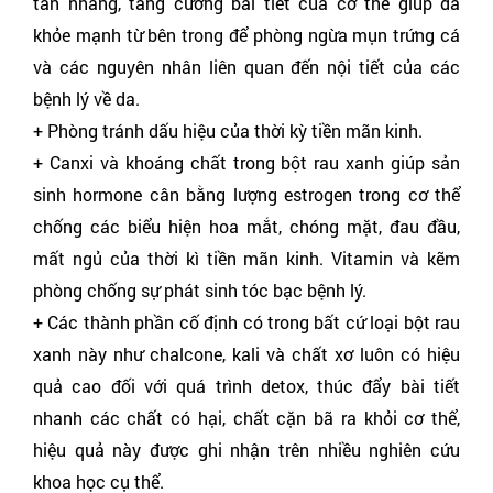
tàn nhang, tăng cường bài tiết của cơ thể giúp da
khỏe mạnh từ bên trong để phòng ngừa mụn trứng cá
và các nguyên nhân liên quan đến nội tiết của các
bệnh lý về da.
+ Phòng tránh dấu hiệu của thời kỳ tiền mãn kinh.
+ Canxi và khoáng chất trong bột rau xanh giúp sản
sinh hormone cân bằng lượng estrogen trong cơ thể
chống các biểu hiện hoa mắt, chóng mặt, đau đầu,
mất ngủ của thời kì tiền mãn kinh. Vitamin và kẽm
phòng chống sự phát sinh tóc bạc bệnh lý.
+ Các thành phần cố định có trong bất cứ loại bột rau
xanh này như chalcone, kali và chất xơ luôn có hiệu
quả cao đối với quá trình detox, thúc đẩy bài tiết
nhanh các chất có hại, chất cặn bã ra khỏi cơ thể,
hiệu quả này được ghi nhận trên nhiều nghiên cứu
khoa học cụ thể.