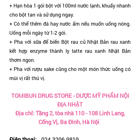
+ Hạn hòa 1 gói bột với 100ml nước lạnh, khuấy nhanh
cho bột tan và sử dụng ngay.
+ Có thể thêm đá hay nước ấm nếu muốn uống nóng.
Uống mỗi ngày từ 1-2 gói.
+ Pha với sữa để biến Bột rau củ Nhật Bản rau xanh
kết hợp enzyme thành ly latte rau xanh Nhật Bản
thơm ngon.
+ Pha với rượu sake cũng cho một món thức uống có
mùi vị rất thú vị.
TOMIBUN DRUG STORE - DƯỢC MỸ PHẨM NỘI
ĐỊA NHẬT
Địa chỉ: Tầng 2, tòa nhà 110 - 108 Linh Lang,
Cống Vị, Ba Đình, Hà Nội
Điện thoại:
024.3206.9819