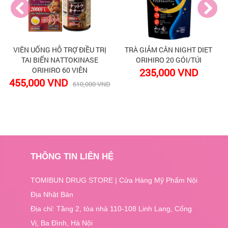
VIÊN UỐNG HỖ TRỢ ĐIỀU TRỊ
TRÀ GIẢM CÂN NIGHT DIET
TAI BIẾN NATTOKINASE
ORIHIRO 20 GÓI/TÚI
ORIHIRO 60 VIÊN
235,000 VND
455,000 VND
D
610,000 VND
THÔNG TIN LIÊN HỆ
TOMIBUN DRUG STORE | Cửa Hàng Mỹ Phẩm Nội
Địa Nhật Bản
Địa chỉ: Tầng 2, tòa nhà 110-108 Linh Lang, Cống
Vị, Ba Đình, Hà Nội