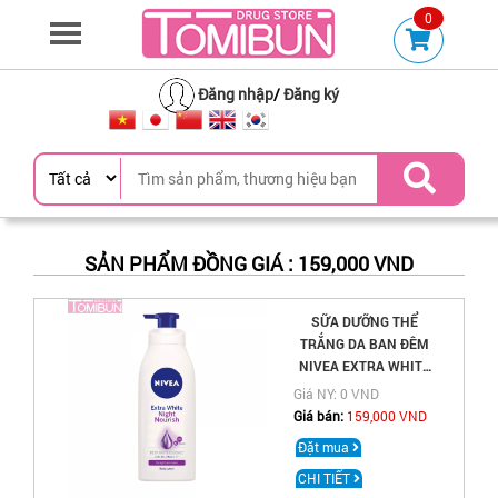
0
Đăng nhập
/
Đăng ký
SẢN PHẨM ĐỒNG GIÁ : 159,000 VND
SỮA DƯỠNG THỂ
TRẮNG DA BAN ĐÊM
NIVEA EXTRA WHITE
NIGHT NOURISH
Giá NY: 0 VND
400ML
Giá bán:
159,000 VND
Đặt mua
CHI TIẾT