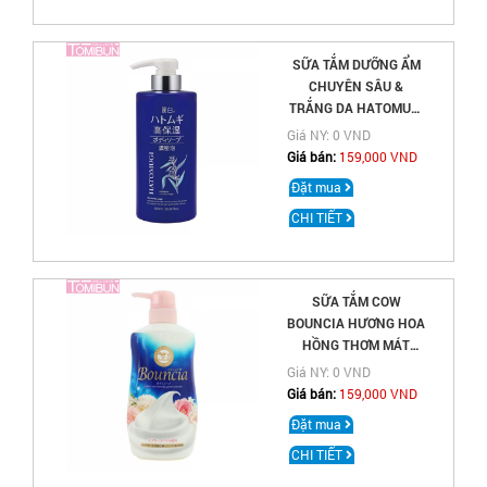
SỮA TẮM DƯỠNG ẨM
CHUYÊN SÂU &
TRẮNG DA HATOMUGI
RICH BODY SOAP
Giá NY: 0 VND
600ML
Giá bán:
159,000 VND
Đặt mua
CHI TIẾT
SỮA TẮM COW
BOUNCIA HƯƠNG HOA
HỒNG THƠM MÁT
QUYẾN RŨ 500ML
Giá NY: 0 VND
Giá bán:
159,000 VND
Đặt mua
CHI TIẾT