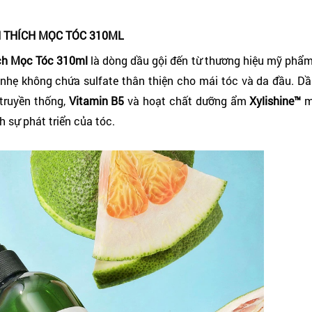
H THÍCH MỌC TÓC 310ML
ch Mọc Tóc 310ml
là dòng dầu gội đến từ thương hiệu mỹ phẩ
u nhẹ không chứa sulfate thân thiện cho mái tóc và da đầu. Dầ
 truyền thống,
Vitamin B5
và hoạt chất dưỡng ẩm
Xylishine™
m
 sự phát triển của tóc.