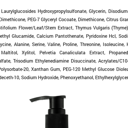
Laurylglucosides Hydroxypropylsulfonate, Glycerin, Disodium
imethicone, PEG-7 Glyceryl Cocoate, Dimethicone, Citrus Gra
tifolium Flower/Leaf/Stem Extract, Thymus Vulgaris (Thyme) 
Methyl Glucamide, Calcium Pantothenate, Pyridoxine Hcl, Sod
ine, Alanine, Serine, Valine, Proline, Threonine, Isoleucine, H
 Maltitol, Xylitol, Pelvetia Canaliculata Extract, Propaned
lfate, Trisodium Ethylenediamine Disuccinate, Acrylates/C10
olysorbate-20, Xanthan Gum, PEG-120 Methyl Glucose Diolea
ideceth-10, Sodium Hydroxide, Phenoxyethanol, Ethylhexylglycer