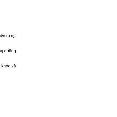
ện rõ rệt
ăng dưỡng
 khỏe và