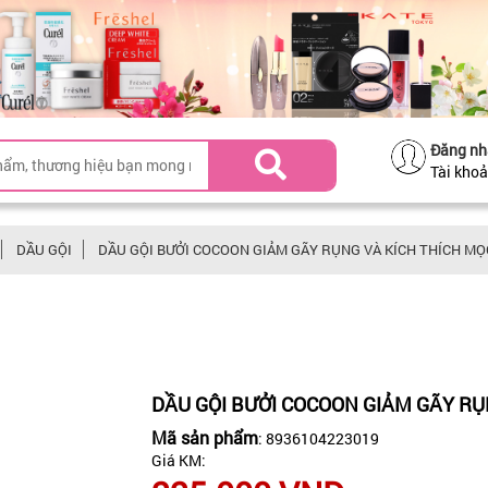
Đăng nh
Tài kho
DẦU GỘI
DẦU GỘI BƯỞI COCOON GIẢM GÃY RỤNG VÀ KÍCH THÍCH MỌ
DẦU GỘI BƯỞI COCOON GIẢM GÃY RỤ
Mã sản phẩm
: 8936104223019
Giá KM: