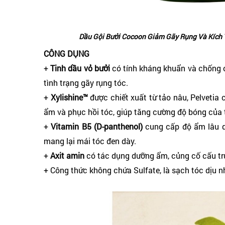
Dầu Gội Bưởi Cocoon Giảm Gãy Rụng Và Kích T
CÔNG DỤNG
+
Tinh dầu vỏ bưởi
có tính kháng khuẩn và chống o
tình trạng gãy rụng tóc.
+
Xylishine™
được chiết xuất từ tảo nâu, Pelvetia 
ẩm và phục hồi tóc, giúp tăng cường độ bóng của 
+
Vitamin B5 (D-panthenol)
cung cấp độ ẩm lâu dà
mang lại mái tóc đen dày.
+
Axit amin
có tác dụng dưỡng ẩm, củng cố cấu tr
+ Công thức không chứa Sulfate, là sạch tóc dịu 