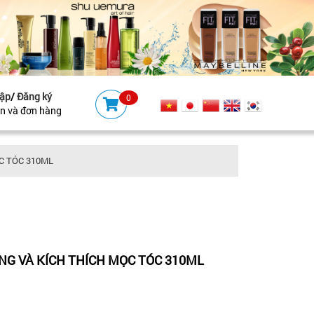
ập
/
Đăng ký
0
ản và đơn hàng
C TÓC 310ML
NG VÀ KÍCH THÍCH MỌC TÓC 310ML