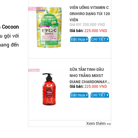
VIÊN UỐNG VITAMIN C
ORIHIRO DẠNG TÚI 120
VIÊN
Giá NY: 250.000 VND
m
Cocoon
Giá bán:
225.000 VND
u gội với
Đặt mua
CHI TIẾT
ang đến
SỮA TẮM TINH DẦU
NHO TRẮNG MOIST
DIANE CHARDONNAY
Giá bán:
225.000 VND
(500ML)
Đặt mua
CHI TIẾT
Xem thêm >>