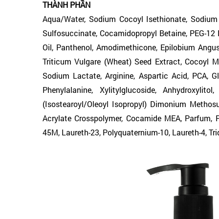
THÀNH PHẦN
Aqua/Water, Sodium Cocoyl Isethionate, Sodium 
Sulfosuccinate, Cocamidopropyl Betaine, PEG-12 D
Oil, Panthenol, Amodimethicone, Epilobium Angus
Triticum Vulgare (Wheat) Seed Extract, Cocoyl 
Sodium Lactate, Arginine, Aspartic Acid, PCA, Glyc
Phenylalanine, Xylitylglucoside, Anhydroxylitol,
(Isostearoyl/Oleoyl Isopropyl) Dimonium Methosu
Acrylate Crosspolymer, Cocamide MEA, Parfum, P
45M, Laureth-23, Polyquaternium-10, Laureth-4, Tr