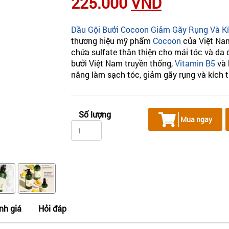
225.000
VND
Dầu Gội Bưởi Cocoon Giảm Gãy Rụng Và K
thương hiệu mỹ phẩm
Cocoon
của Việt Nam
chứa sulfate thân thiện cho mái tóc và da 
bưởi Việt Nam truyền thống,
Vitamin B5
và 
năng làm sạch tóc, giảm gãy rụng và kích t
Số lượng
Mua ngay
nh giá
Hỏi đáp