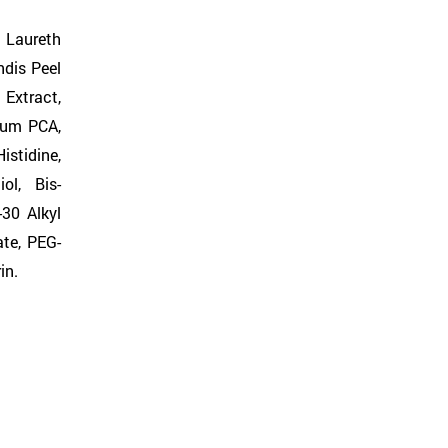
 Laureth
ndis Peel
Extract,
ium PCA,
istidine,
iol, Bis-
-30 Alkyl
te, PEG-
in.