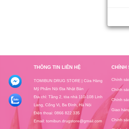
THÔNG TIN LIÊN HỆ
CHÍNH
Chính sá
TOMIBUN DRUG STORE | Cửa Hàng
Mỹ Phẩm Nội Địa Nhật Bản
Chính sác
Địa chỉ: Tầng 2, tòa nhà 110-108 Linh
Chính sá
Lang, Cống Vị, Ba Đình, Hà Nội
Giao hàng
Điện thoại:
0866 822 335
Chính sá
Email: tomibun.drugstore@gmail.com