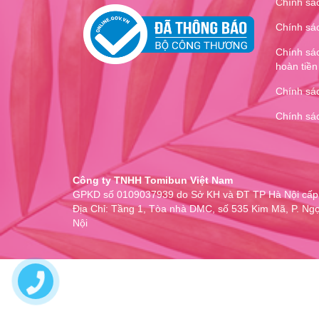
Chính sác
Chính sá
Chính sác
hoàn tiền
Chính sác
Chính sá
Công ty TNHH Tomibun Việt Nam
GPKD số 0109037939 do Sở KH và ĐT TP Hà Nội cấp
Địa Chỉ: Tầng 1, Tòa nhà DMC, số 535 Kim Mã, P. Ngọ
Nội