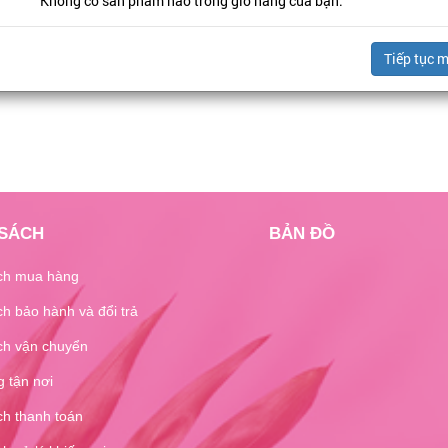
Không có sản phẩm nào trong giỏ hàng của bạn.
Tiếp tục 
 SÁCH
BẢN ĐỒ
ch mua hàng
h bảo hành và đổi trả
ch vận chuyển
 tận nơi
ch thanh toán