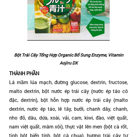
Bột Trái Cây Tổng Hợp Organic Bổ Sung Enzyme, Vitamin
Aojiru DX
THÀNH PHẦN
Lá mầm lúa mạch, đường glucose, dextrin, fructose,
malto dextrin, bột nước ép trái cây (nước ép táo cô
đặc, dextrin), bột hỗn hợp nước ép trái cây (malto
dextrin, nước ép táo, lê tây, bưởi, chanh dây, chanh,
nho đỏ, dâu, dứa, xoài, vải, cam, kiwi, đào, việt quất,
nam việt quất, mâm xôi), thực vật lên men (bột cà rốt,
tinh bột biến tính, bột cà chua), hương trái cây tự