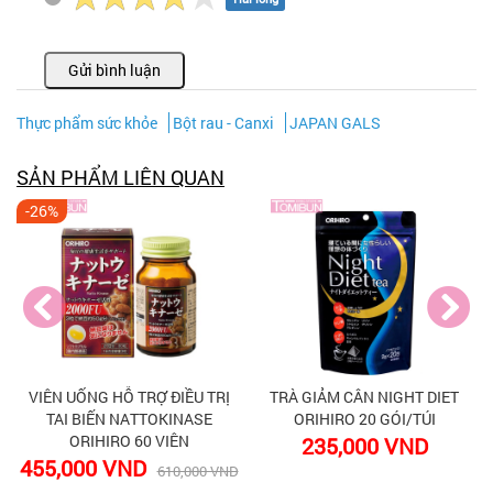
Gửi bình luận
Thực phẩm sức khỏe
Bột rau - Canxi
JAPAN GALS
SẢN PHẨM LIÊN QUAN
-26%
VIÊN UỐNG HỖ TRỢ ĐIỀU TRỊ
TRÀ GIẢM CÂN NIGHT DIET
TAI BIẾN NATTOKINASE
ORIHIRO 20 GÓI/TÚI
ORIHIRO 60 VIÊN
235,000 VND
455,000 VND
D
610,000 VND