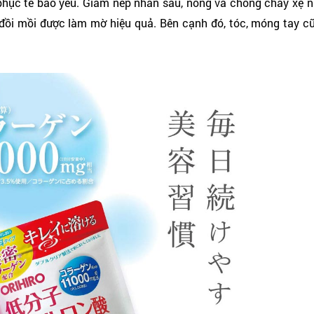
 phục tế bào yếu. Giảm nếp nhăn sâu, nông và chống chảy xệ 
 đồi mồi được làm mờ hiệu quả. Bên cạnh đó, tóc, móng tay c