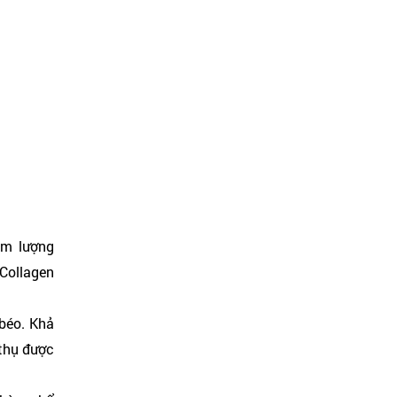
àm lượng
Collagen
 béo. Khả
 thụ được