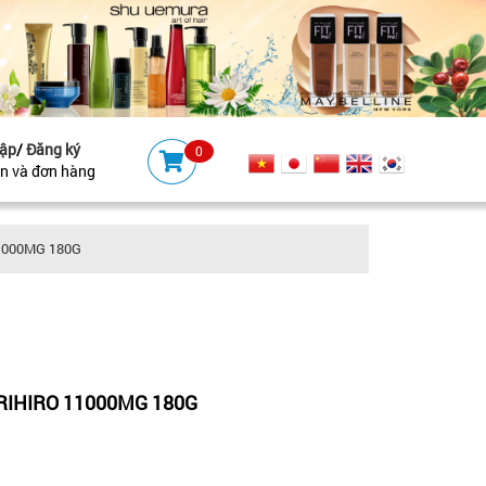
ập
/
Đăng ký
0
ản và đơn hàng
1000MG 180G
RIHIRO 11000MG 180G