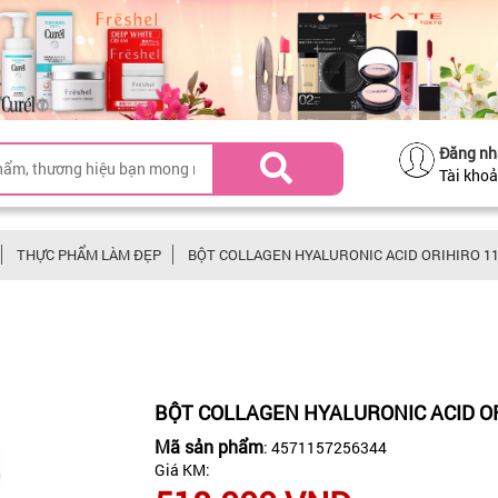
Đăng nh
Tài kho
THỰC PHẨM LÀM ĐẸP
BỘT COLLAGEN HYALURONIC ACID ORIHIRO 1
BỘT COLLAGEN HYALURONIC ACID O
Mã sản phẩm
: 4571157256344
Giá KM: