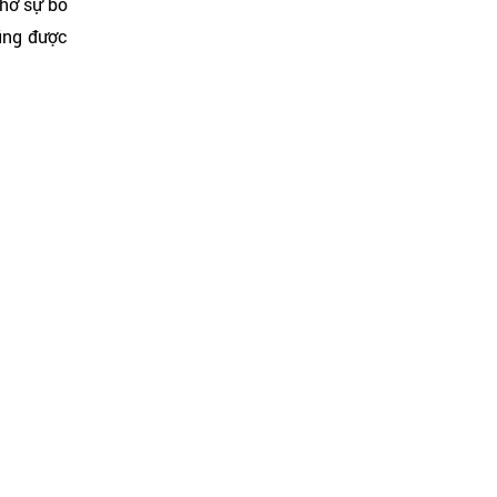
nhờ sự bổ
ũng được